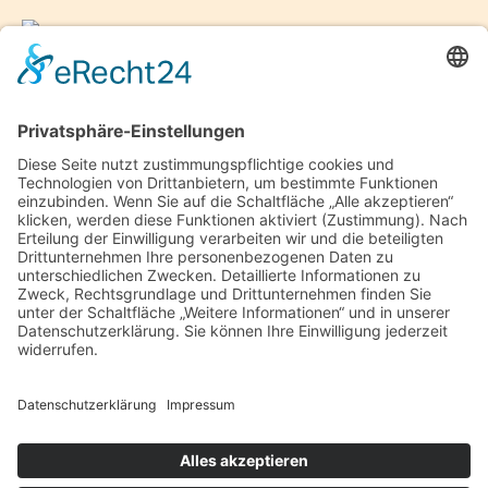
Toben Bauunternehmen
Horster Mitte 3
26446 Friedeburg
Kontakt
info@toben-bauunternehmen.de
04453 4899939
Öffnungszeiten
Mo. – Fr.: 8.00 – 12.00 Uhr
Auf Anfrage auch gerne außerhalb der regulären
Öffnungszeiten.
Rechtliches
Impressum
Datenschutz